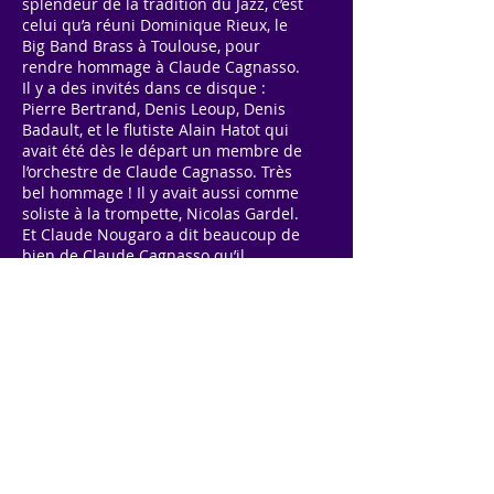
splendeur de la tradition du Jazz, c’est
celui qu’a réuni Dominique Rieux, le
Big Band Brass à Toulouse, pour
rendre hommage à Claude Cagnasso.
Il y a des invités dans ce disque :
Pierre Bertrand, Denis Leoup, Denis
Badault, et le flutiste Alain Hatot qui
avait été dès le départ un membre de
l’orchestre de Claude Cagnasso. Très
bel hommage ! Il y avait aussi comme
soliste à la trompette, Nicolas Gardel.
Et Claude Nougaro a dit beaucoup de
bien de Claude Cagnasso qu’il
connaissait bien. Il a vu son orchestre
au complet et il a dit ceci à propos de
lui :
« Claude Cagnasso est un homme
d’utilité publique, oui, c’est un prêtre, un
prêtre des nuages de Django Reinhardt, il
ne peut s’exprimer sa singuliarité qu’à
travers le pluriel chatoyant dun Big
Band… Il faut le suivre, il faut l’aimer. »
(La suite de l’émission permettra
d’écouter :
Working the blues
avec ce